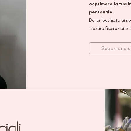
esprimere la tua ind
personale.
Dai un'occhiata ai nost
trovare l'ispirazione
Scopri di più
iali