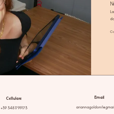
N
La
da
Co
Email
Cellulare
ariannagoldoni1@gmai
+39 3481799173