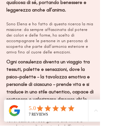
qualcosa di sé, portando benessere e
leggerezza anche all’anima.
Sono Elena e ho fatto di questa ricerca la mia
missione: da sempre affascinata dal potere
dei colori e delle forme, ho scelto di
accompagnare le persone in un percorso di
scoperta che parte dall’armonia esteriore e
arriva fino al cuore delle emozioni.
Ogni consulenza diventa un viaggio tra
tessuti, palette e sensazioni, dove la
psico-palette – la tavolozza emotiva e
personale di ciascuno – prende vita e si
traduce in uno stile autentico, capace di
sostenere e valorizzare davvero chi lo
indossa.
Vorrei essere la voce gentile che invita a
prendersi cura di sé partendo dall’immagine,
ma senza mai fermarsi alla superficie. Il suo
sguardo attento e la sua esperienza fanno sì