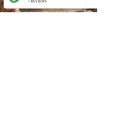
Pronto a scoprire Milano con
stile?
Unisciti a noi per un viaggio
indimenticabile nelle vie della moda
più prestigiose di Milano. Da Piazza
San Babila a Via Monte Napoleone,
immergiti nella bellezza dello stile
italiano e ricevi consigli di bellezza
personalizzati su misura per te.