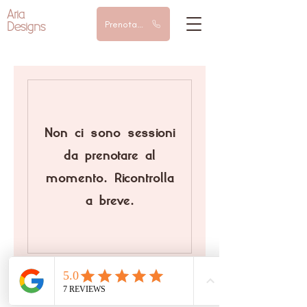
Aria
Designs
Prenota una chiamata
Non ci sono sessioni
da prenotare al
momento. Ricontrolla
a breve.
© 2024 AriaDesigns | All rights reserved |
Arianna Goldoni P.IVA
13422120967