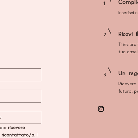
Compil
1
Inserisci
Ricevi i
2
Ti invier
tua casel
Un reg
3
Riceverai
futuro, p
 per
 ricevere 
re ricontattato/a
. I 