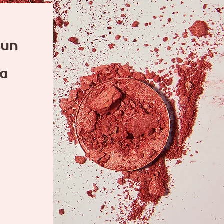
 un
ra