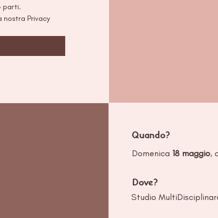
dati non verranno mai inviati a terze parti. 
 nostra Privacy 
Quando?
Domenica
18 maggio
, 
Dove?
Studio MultiDisciplinar