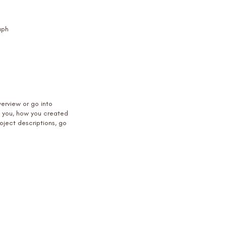
aph
verview or go into
d you, how you created
roject descriptions, go